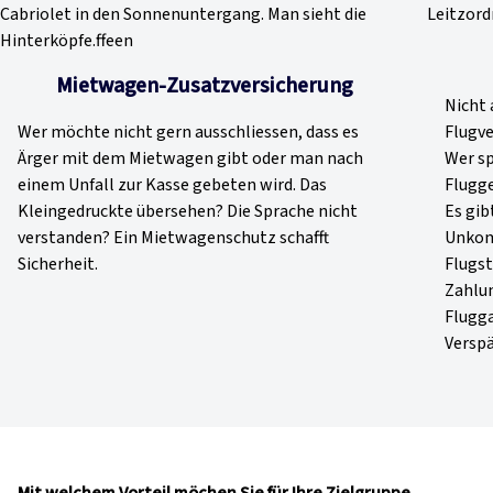
Mietwagen-Zusatzversicherung
Nicht 
Wer möchte nicht gern ausschliessen, dass es
Flugve
Ärger mit dem Mietwagen gibt oder man nach
Wer sp
einem Unfall zur Kasse gebeten wird. Das
Flugge
Kleingedruckte übersehen? Die Sprache nicht
Es gib
verstanden? Ein Mietwagenschutz schafft
Unkom
Sicherheit.
Flugst
Zahlu
Flugga
Verspä
Mit welchem Vorteil möchen Sie für Ihre Zielgruppe